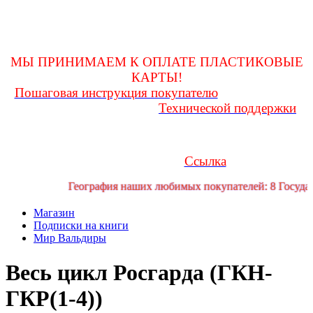
оформления покупки и до получения ее на почте, заглядывать
в личную переписку
для возможности получения и(или) уточнения какой-либо
информации!
МЫ ПРИНИМАЕМ К ОПЛАТЕ ПЛАСТИКОВЫЕ
КАРТЫ!
Пошаговая инструкция покупателю
Любые вопросы
Технической поддержки
Вам поможет решить служба
форума
Если у Вас возникли трудности или проблемы, Вы можете
обратиться за помощью в телеграмм канал технической
Ссылка
поддержки форума:
География наших любимых покупателей: 8 Государс
Магазин
Подписки на книги
Мир Вальдиры
Весь цикл Росгарда (ГКН-
ГКР(1-4))