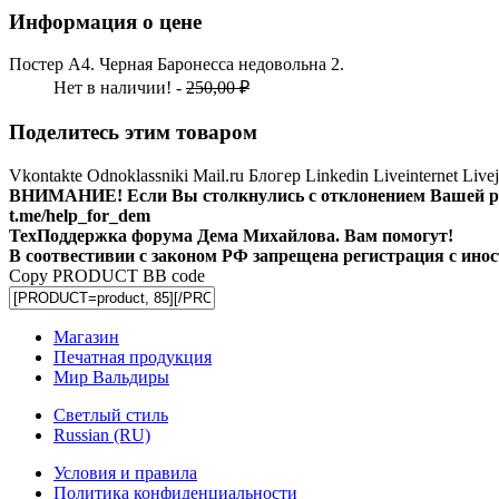
Информация о цене
Постер А4. Черная Баронесса недовольна 2.
Нет в наличии! -
250,00 ₽
Поделитесь этим товаром
Vkontakte
Odnoklassniki
Mail.ru
Блогер
Linkedin
Liveinternet
Live
ВНИМАНИЕ! Ecли Вы столкнулись с отклонением Вашей рег
t.me/help_for_dem
ТехПоддержка форума Дема Михайлова. Вам помогут!
В соотвестивии с законом РФ запрещена регистрация с инос
Copy PRODUCT BB code
Магазин
Печатная продукция
Мир Вальдиры
Светлый стиль
Russian (RU)
Условия и правила
Политика конфиденциальности