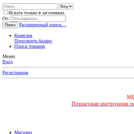
Искать только в заголовках
От:
Расширенный поиск…
Поиск
Кошелек
Пополнить баланс
Поиск товаров
Меню
Вход
Регистрация
Любимые Форумчане! Убедительная 
для
М
Пошаговая инструкция п
Если у Вас возникли трудности или п
Магазин