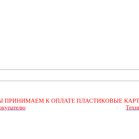
просьба, после оформления покупки и до получения ее на почт
 возможности получения и(или) уточнения какой-либо информа
Ы ПРИНИМАЕМ К ОПЛАТЕ ПЛАСТИКОВЫЕ КАРТ
окупателю
Техн
Любые вопросы Вам поможет решить служба
роблемы, Вы можете обратиться за помощью в телеграмм канал 