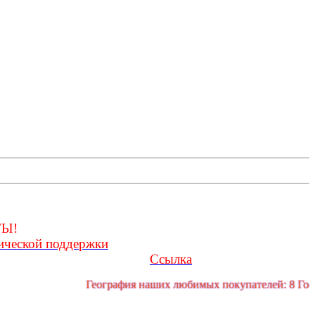
е, заглядывать в личную переписку
ции!
Ы!
ической поддержки
форума
Ссылка
технической поддержки форума:
География наших любимых покупателей: 8 Государ