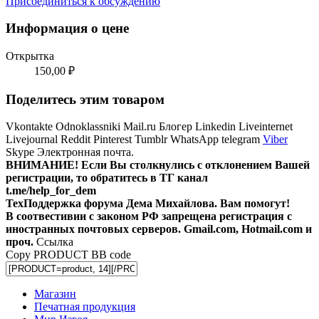
Присоединиться к обсуждению
Информация о цене
Открытка
150,00 ₽
Поделитесь этим товаром
Vkontakte
Odnoklassniki
Mail.ru
Блогер
Linkedin
Liveinternet
Livejournal
Reddit
Pinterest
Tumblr
WhatsApp
telegram
Viber
Skype
Электронная почта.
ВНИМАНИЕ! Ecли Вы столкнулись с отклонением Вашей
регистрации, то обратитесь в ТГ канал
t.me/help_for_dem
ТехПоддержка форума Дема Михайлова. Вам помогут!
В соотвестивии с законом РФ запрещена регистрация с
иностранных почтовых серверов. Gmail.com, Hotmail.com и
проч.
Ссылка
Copy PRODUCT BB code
Магазин
Печатная продукция