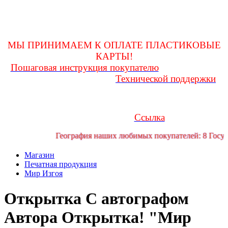
оформления покупки и до получения ее на почте, заглядывать
в личную переписку
для возможности получения и(или) уточнения какой-либо
информации!
МЫ ПРИНИМАЕМ К ОПЛАТЕ ПЛАСТИКОВЫЕ
КАРТЫ!
Пошаговая инструкция покупателю
Любые вопросы
Технической поддержки
Вам поможет решить служба
форума
Если у Вас возникли трудности или проблемы, Вы можете
обратиться за помощью в телеграмм канал технической
Ссылка
поддержки форума:
География наших любимых покупателей: 8 Государ
Магазин
Печатная продукция
Мир Изгоя
Открытка
С автографом
Автора
Открытка! "Мир