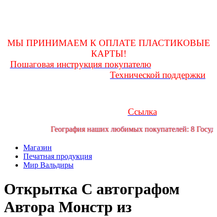
оформления покупки и до получения ее на почте, заглядывать
в личную переписку
для возможности получения и(или) уточнения какой-либо
информации!
МЫ ПРИНИМАЕМ К ОПЛАТЕ ПЛАСТИКОВЫЕ
КАРТЫ!
Пошаговая инструкция покупателю
Любые вопросы
Технической поддержки
Вам поможет решить служба
форума
Если у Вас возникли трудности или проблемы, Вы можете
обратиться за помощью в телеграмм канал технической
Ссылка
поддержки форума:
География наших любимых покупателей: 8 Государ
Магазин
Печатная продукция
Мир Вальдиры
Открытка
С автографом
Автора
Монстр из