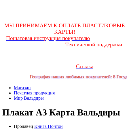
оформления покупки и до получения ее на почте, заглядывать
в личную переписку
для возможности получения и(или) уточнения какой-либо
информации!
МЫ ПРИНИМАЕМ К ОПЛАТЕ ПЛАСТИКОВЫЕ
КАРТЫ!
Пошаговая инструкция покупателю
Любые вопросы
Технической поддержки
Вам поможет решить служба
форума
Если у Вас возникли трудности или проблемы, Вы можете
обратиться за помощью в телеграмм канал технической
Ссылка
поддержки форума:
География наших любимых покупателей: 8 Государ
Магазин
Печатная продукция
Мир Вальдиры
Плакат А3
Карта Вальдиры
Продавец
Книга Почтой