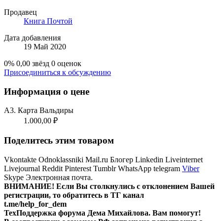
Продавец
Книга Почтой
Дата добавления
19 Май 2020
0%
0,00 звёзд
0 оценок
Присоединиться к обсуждению
Информация о цене
А3. Карта Вальдиры
1.000,00 ₽
Поделитесь этим товаром
Vkontakte
Odnoklassniki
Mail.ru
Блогер
Linkedin
Liveinternet
Livejournal
Reddit
Pinterest
Tumblr
WhatsApp
telegram
Viber
Skype
Электронная почта.
ВНИМАНИЕ! Ecли Вы столкнулись с отклонением Вашей
регистрации, то обратитесь в ТГ канал
t.me/help_for_dem
ТехПоддержка форума Дема Михайлова. Вам помогут!