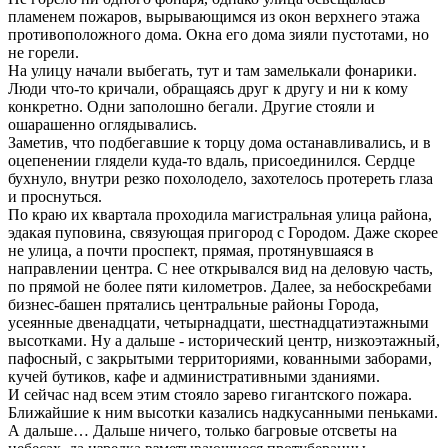
пламенем пожаров, вырывающимся из окон верхнего этажа
противоположного дома. Окна его дома зияли пустотами, но
не горели.
На улицу начали выбегать, тут и там замелькали фонарики.
Люди что-то кричали, обращаясь друг к другу и ни к кому
конкретно. Одни заполошно бегали. Другие стояли и
ошарашенно оглядывались.
Заметив, что подбегавшие к торцу дома останавливались, и в
оцепенении глядели куда-то вдаль, присоединился. Сердце
бухнуло, внутри резко похолодело, захотелось протереть глаза
и проснуться.
По краю их квартала проходила магистральная улица района,
эдакая пуповина, связующая пригород с Городом. Даже скорее
не улица, а почти проспект, прямая, протянувшаяся в
направлении центра. С нее открывался вид на деловую часть,
по прямой не более пяти километров. Далее, за небоскребами
бизнес-башен прятались центральные районы Города,
усеянные двенадцати, четырнадцати, шестнадцатиэтажными
высотками. Ну а дальше - исторический центр, низкоэтажный,
пафосный, с закрытыми территориями, кованными заборами,
кучей бутиков, кафе и административными зданиями.
И сейчас над всем этим стояло зарево гигантского пожара.
Ближайшие к ним высотки казались надкусанными пеньками.
А дальше… Дальше ничего, только багровые отсветы на