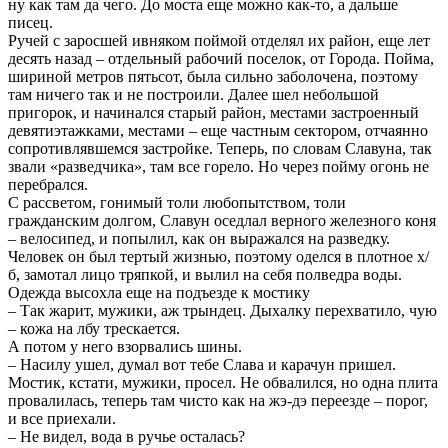
ну как там да чего. До моста еще можно как-то, а дальше
писец.
Ручей с заросшей ивняком поймой отделял их район, еще лет
десять назад – отдельный рабочий поселок, от Города. Пойма,
шириной метров пятьсот, была сильно заболочена, поэтому
там ничего так и не построили. Далее шел небольшой
пригорок, и начинался старый район, местами застроенный
девятиэтажками, местами – еще частным сектором, отчаянно
сопротивлявшемся застройке. Теперь, по словам Славуна, так
звали «разведчика», там все горело. Но через пойму огонь не
перебрался.
С рассветом, гонимый толи любопытством, толи
гражданским долгом, Славун оседлал верного железного коня
– велосипед, и попылил, как он выражался на разведку.
Человек он был тертый жизнью, поэтому оделся в плотное х/
б, замотал лицо тряпкой, и вылил на себя полведра воды.
Одежда высохла еще на подъезде к мостику
– Так жарит, мужики, аж трындец. Дыхалку перехватило, чую
– кожа на лбу трескается.
А потом у него взорвались шины.
– Насилу ушел, думал вот тебе Слава и карачун пришел.
Мостик, кстати, мужики, просел. Не обвалился, но одна плита
провалилась, теперь там чисто как на жэ-дэ переезде – порог,
и все приехали.
– Не видел, вода в ручье осталась?