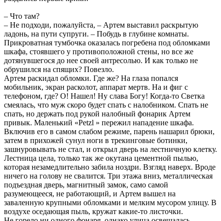
– Что там?
– Не подходи, пожалуйста, – Артем выставил раскрытую
ладонь, на пути супруги. – Побудь в глубине комнаты.
Прикроватная тумбочка оказалась погребена под обломками
шкафа, стоявшего у противоположной стены, но все же
дотянувшегося до нее своей антресолью. И как только не
обрушился на спящих? Повезло.
Артем раскидал обломки. Где же? На глаза попался
мобильник, экран расколот, аппарат мертв. На и фиг с
телефоном, где? О! Нашел! Ну слава Богу! Когда-то Светка
смеялась, что муж скоро будет спать с налобником. Спать не
спать, но держать под рукой налобный фонарик Артем
привык. Маленький «Petzl » пережил нападение шкафа.
Включив его в самом слабом режиме, парень нашарил брюки,
затем в прихожей сунул ноги в трекинговые ботинки,
зашнуровывать не стал, и открыл дверь на лестничную клетку.
Лестница цела, только так же окутана цементной пылью,
которая незамедлительно забила ноздри. Взгляд наверх. Вроде
ничего на голову не свалится. Три этажа вниз, металлическая
подъездная дверь, магнитный замок, само самой
разумеющееся, не работающий, и Артем вышел на
заваленную крупными обломками и мелким мусором улицу. В
воздухе оседающая пыль, кружат какие-то листочки.
Не горело ни одного фонаря, однако улица освещалась