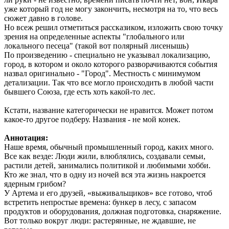
уже который год не могу закончить, несмотря на то, что весь
сюжет давно в голове.
Но всеж решил отметиться рассказиком, изложить свою точку
зрения на определенные аспекты "глобального или
локального песеца" (такой вот полярный лисенышь)
По произведению - специально не указывал локализацию,
город, в котором и около которого разворачиваются события
назвал оригинально - "Город". Местность с минимумом
детализации. Так что все могло происходить в любой части
бывшего Союза, где есть хоть какой-то лес.
Кстати, название категорически не нравится. Может потом
какое-то другое подберу. Названия - не мой конек.
Аннотация:
Наше время, обычный промышленный город, каких много.
Все как везде: Люди жили, влюблялись, создавали семьи,
растили детей, занимались политикой и любимыми хобби.
Кто же знал, что в одну из ночей вся эта жизнь накроется
ядерным грибом?
У Артема и его друзей, «выживальщиков» все готово, чтоб
встретить непростые времена: бункер в лесу, с запасом
продуктов и оборудования, должная подготовка, снаряжение.
Вот только вокруг люди: растерянные, не ждавшие, не