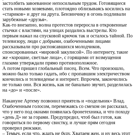
застолбить завоеванное непосильным трудом. Готовящиеся
стать новыми хозяевами, плотоядно облизываясь косились на
«стариков» и друг на друга. Бензинчику в огонь подливали
зарубежные «друзья».
Как-то внезапно, волна протестов переросла в откровенные
стычки с властями, на улицах раздались выстрелы. Кто
первым нажал на спусковой крючок так и осталось тайной. По
телевизору, люди с добрыми, озабоченными лицами
рассказывали про распоясавшихся молодчиков,
спонсированных «мировой закулисой». По интернету, такие
же «хорошие, светлые лица», с горящими от возмущения
глазами утверждали прямо противоположное.
А потом пришел глобальный писец. Всем. Что произошло,
можно было только гадать, ибо с пропавшим электричеством
кончились и телевиденье и интернет. Впрочем, закончились
не только они. Вся жизнь, как не банально звучит, разделилась
на «до» и «после».
Накануне Артему позвонил приятель и «подельник» Влад.
Озабоченным голосом, перемежаясь со смехом он рассказал,
что у него под окнами появилась бронетехника, и что походу
«день Д» не за горами. Предупредил, чтоб был готов, как
говориться по первому свистку, и лучше прям сегодня
проверил рюкзаки.
– Темыч, если что, ждать не буду. Хватаем жен, и ну весь этот