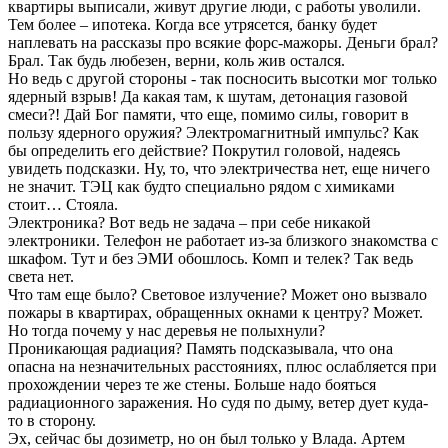
квартиры выписали, живут другие люди, с работы уволили.
Тем более – ипотека. Когда все утрясется, банку будет
наплевать на рассказы про всякие форс-мажоры. Деньги брал?
Брал. Так будь любезен, верни, коль жив остался.
Но ведь с другой стороны - так посносить высотки мог только
ядерный взрыв! Да какая там, к шутам, детонация газовой
смеси?! Дай Бог памяти, что еще, помимо силы, говорит в
пользу ядерного оружия? Электромагнитный импульс? Как
бы определить его действие? Покрутил головой, надеясь
увидеть подсказки. Ну, то, что электричества нет, еще ничего
не значит. ТЭЦ как будто специально рядом с химиками
стоит… Стояла.
Электроника? Вот ведь не задача – при себе никакой
электроники. Телефон не работает из-за близкого знакомства с
шкафом. Тут и без ЭМИ обошлось. Комп и телек? Так ведь
света нет.
Что там еще было? Световое излучение? Может оно вызвало
пожары в квартирах, обращенных окнами к центру? Может.
Но тогда почему у нас деревья не полыхнули?
Проникающая радиация? Память подсказывала, что она
опасна на незначительных расстояниях, плюс ослабляется при
прохождении через те же стены. Больше надо бояться
радиационного заражения. Но судя по дыму, ветер дует куда-
то в сторону.
Эх, сейчас бы дозиметр, но он был только у Влада. Артем