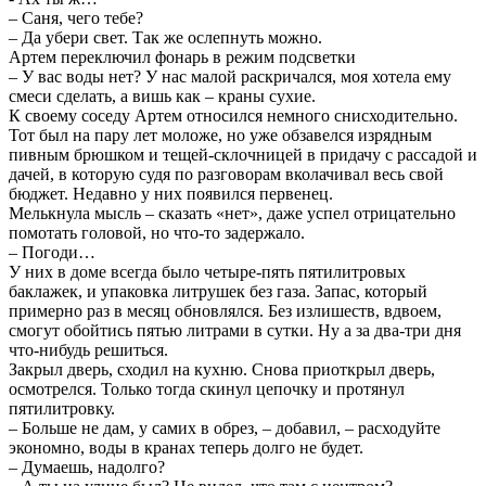
– Саня, чего тебе?
– Да убери свет. Так же ослепнуть можно.
Артем переключил фонарь в режим подсветки
– У вас воды нет? У нас малой раскричался, моя хотела ему
смеси сделать, а вишь как – краны сухие.
К своему соседу Артем относился немного снисходительно.
Тот был на пару лет моложе, но уже обзавелся изрядным
пивным брюшком и тещей-склочницей в придачу с рассадой и
дачей, в которую судя по разговорам вколачивал весь свой
бюджет. Недавно у них появился первенец.
Мелькнула мысль – сказать «нет», даже успел отрицательно
помотать головой, но что-то задержало.
– Погоди…
У них в доме всегда было четыре-пять пятилитровых
баклажек, и упаковка литрушек без газа. Запас, который
примерно раз в месяц обновлялся. Без излишеств, вдвоем,
смогут обойтись пятью литрами в сутки. Ну а за два-три дня
что-нибудь решиться.
Закрыл дверь, сходил на кухню. Снова приоткрыл дверь,
осмотрелся. Только тогда скинул цепочку и протянул
пятилитровку.
– Больше не дам, у самих в обрез, – добавил, – расходуйте
экономно, воды в кранах теперь долго не будет.
– Думаешь, надолго?