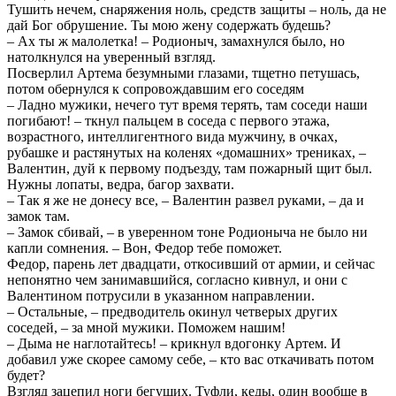
Тушить нечем, снаряжения ноль, средств защиты – ноль, да не
дай Бог обрушение. Ты мою жену содержать будешь?
– Ах ты ж малолетка! – Родионыч, замахнулся было, но
натолкнулся на уверенный взгляд.
Посверлил Артема безумными глазами, тщетно петушась,
потом обернулся к сопровождавшим его соседям
– Ладно мужики, нечего тут время терять, там соседи наши
погибают! – ткнул пальцем в соседа с первого этажа,
возрастного, интеллигентного вида мужчину, в очках,
рубашке и растянутых на коленях «домашних» трениках, –
Валентин, дуй к первому подъезду, там пожарный щит был.
Нужны лопаты, ведра, багор захвати.
– Так я же не донесу все, – Валентин развел руками, – да и
замок там.
– Замок сбивай, – в уверенном тоне Родионыча не было ни
капли сомнения. – Вон, Федор тебе поможет.
Федор, парень лет двадцати, откосивший от армии, и сейчас
непонятно чем занимавшийся, согласно кивнул, и они с
Валентином потрусили в указанном направлении.
– Остальные, – предводитель окинул четверых других
соседей, – за мной мужики. Поможем нашим!
– Дыма не наглотайтесь! – крикнул вдогонку Артем. И
добавил уже скорее самому себе, – кто вас откачивать потом
будет?
Взгляд зацепил ноги бегущих. Туфли, кеды, один вообще в