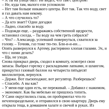
– А ты на улице был? Не видел, что там с центром?
– Не, куда там, малого ели успокоили
– Нет там больше никакого центра. Вот так. Так что воду, свет
и газ давать нам некому.
– А что случилось то?
– Да кто знает? Одни догадки
– Ладно, спасибо за воду.
– Подожди еще, – раздражаясь собственной щедрости,
остановил соседа, – Ты воду на чем греть собрался?
– Что? – Александр, успевший повернуться, схватился за
голову. – Точняк, газ тоже тю-тю. Бли-и-и-ин…
Опять развернулся к Артему, растерянно хлопая глазами. Эх, и
что с ними делать?
– Ща, не уходи.
Снова прикрыл дверь, сходил в комнату, осмотрел свои
запасы. Выбрал горелку с раскладными лапками, и шлангом,
прикрутил газовый баллон на четыреста пятьдесят
миллилитров, вернулся.
– Держи. Вот пьезоподжиг, вот регулятор. Разберешься?
– Спасибо. А вы как?
– У меня еще один есть, не переживай. – Добавил с нажимом,
– экономьте. Как бы мебелью не пришлось топить.
У Сани округлились глаза, он пробормотал что-то
нечленораздельное, и отправился в свою квартиру. Дверь ему
открыла теща, в домашнем халате и свечой в руках. Из