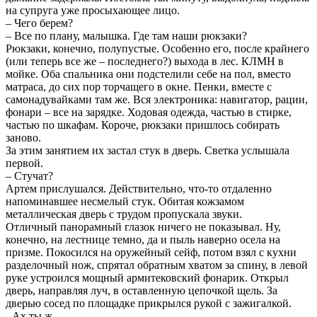
на супруга уже просыхающее лицо.
– Чего берем?
– Все по плану, малышка. Где там наши рюкзаки?
Рюкзаки, конечно, полупустые. Особенно его, после крайнего
(или теперь все же – последнего?) выхода в лес. КЛМН в
мойке. Оба спальника они подстелили себе на пол, вместо
матраса, до сих пор торчащего в окне. Пенки, вместе с
самонадувайками там же. Вся электроника: навигатор, рации,
фонари – все на зарядке. Ходовая одежда, частью в стирке,
частью по шкафам. Короче, рюкзаки пришлось собирать
заново.
За этим занятием их застал стук в дверь. Светка услышала
первой.
– Стучат?
Артем прислушался. Действительно, что-то отдаленно
напоминавшее несмелый стук. Обитая кожзамом
металлическая дверь с трудом пропускала звуки.
Отличный панорамный глазок ничего не показывал. Ну,
конечно, на лестнице темно, да и пыль наверно осела на
призме. Покосился на оружейный сейф, потом взял с кухни
разделочный нож, спрятал обратным хватом за спину, в левой
руке устроился мощный армитековский фонарик. Открыл
дверь, направляя луч, в оставленную цепочкой щель. За
дверью сосед по площадке прикрылся рукой с зажигалкой.
- Ах ты ж…