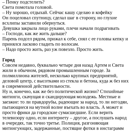
– Пенку подстелить?
Света помотала головой.
– Ну хорошо, отдыхай. Сейчас кашу сделаю и кофейку
Он поцеловал спутницу, сделал шаг в сторону, но глухие
всхлипы заставили обернуться.
Девушка закрыла лицо руками, плечи начали подрагивать
– Господи, как же жить дальше?
Парень подсел рядом, прижал к себе, снял с ее головы кепку и
принялся ласково гладить по волосам.
– Надо просто жить, раз уж повезло. Просто жить.
Город
Совсем недавно, буквально четыре дня назад Артем и Света
жили в обычном, рядовом промышленным городе. За
полмиллиона жителей, несколько крупных предприятий,
деловой центр, с высотками из стекла и бетона, куда ж без них
в современной действительности.
Ну и, конечно, как же без политической жизни? Стихийные
митинги, скачущая и скандирующая молодежь. Местные и
заезжие: то ли правдорубы, радеющие за народ, то ли негодяи,
пытающиеся на мутной волне въехать во власть. А может и
просто фрики да городские сумасшедшие. Если верить
телевизору одно, если интернету – другое, а послушать народ
в очередях, так точно третье. Полиция, разгоняющая
митингующих, задержанные, постящие фотки в инстаграмм