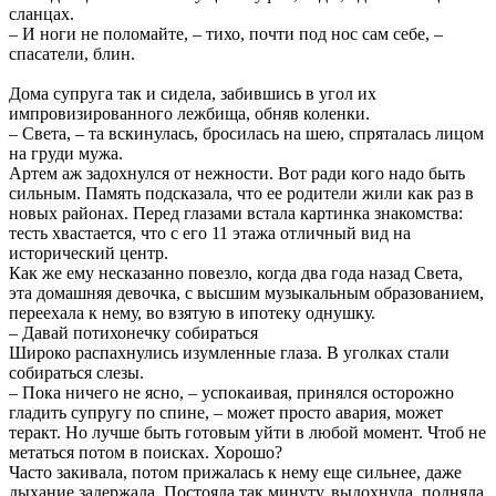
сланцах.
– И ноги не поломайте, – тихо, почти под нос сам себе, –
спасатели, блин.
Дома супруга так и сидела, забившись в угол их
импровизированного лежбища, обняв коленки.
– Света, – та вскинулась, бросилась на шею, спряталась лицом
на груди мужа.
Артем аж задохнулся от нежности. Вот ради кого надо быть
сильным. Память подсказала, что ее родители жили как раз в
новых районах. Перед глазами встала картинка знакомства:
тесть хвастается, что с его 11 этажа отличный вид на
исторический центр.
Как же ему несказанно повезло, когда два года назад Света,
эта домашняя девочка, с высшим музыкальным образованием,
переехала к нему, во взятую в ипотеку однушку.
– Давай потихонечку собираться
Широко распахнулись изумленные глаза. В уголках стали
собираться слезы.
– Пока ничего не ясно, – успокаивая, принялся осторожно
гладить супругу по спине, – может просто авария, может
теракт. Но лучше быть готовым уйти в любой момент. Чтоб не
метаться потом в поисках. Хорошо?
Часто закивала, потом прижалась к нему еще сильнее, даже
дыхание задержала. Постояла так минуту, выдохнула, подняла