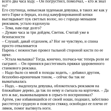
всего два часа ходу. – Он погрустнел, помолчал, – кто ж знал
то?
Его спутница, невысокая худенькая девушка, в таких же как у
него Горке и берцах, из-под камуфлированной кепки
выглядывает пук светлых волос, но с гораздо меньшим
рюкзаком, устало вздохнула
– Тема, нам еще долго?
– Думаю часа за три дойдем, Светик. Считай уже в
безопасности
– Слушай, давай отдохнем, а? Ног не чувствую, и спина
просто отваливается
Парень с нежностью провел тыльной стороной кисти по ее
щеке.
– Устала малышка? Тогда, конечно, полчаса-час теперь роли не
сыграют. – Он принялся расстегивать пряжки здоровенного
станкового рюкзака.
– Надо было со мной в походы ходить, – добавил другим,
беззлобно-ироничным тоном, – сейчас бы так не
выматывалась
– Надо, – выдохнула девушка, облокотилась рюкзаком на
ближайшее дерево, да так по нему и съехала на корточки. – Да
кто ж вас, выживальщиков в серьез-то воспринимал?
Артем, уже избавившийся от своей ноши, подошел, заботливо
расстегнул грудную и поясную стяжку, освободил ее плечи от
лямок, помог вытянуть ноги.