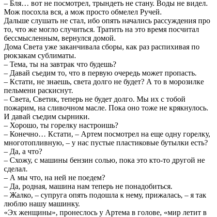
– Бля… вот не посмотрел, трындеть не стану. Воды не видел.
Мож посохла вся, а мож просто обмелел Ручей.
Дальше слушать не стал, ибо опять начались рассуждения про
то, что же могло случиться. Тратить на это время посчитал
бессмысленным, вернулся домой.
Дома Света уже заканчивала сборы, как раз распихивая по
рюкзакам сублиматы.
– Тема, ты на завтрак что будешь?
– Давай съедим то, что в первую очередь может пропасть.
– Кстати, не знаешь, света долго не будет? А то в морозилке
пельмени раскиснут.
– Света, Светик, теперь не будет долго. Мы их с тобой
пожарим, на сливочном масле. Пока оно тоже не крякнулось.
И давай съедим сырники.
– Хорошо, ты горелку настроишь?
– Конечно… Кстати, – Артем посмотрел на еще одну горелку,
многотопливную, – у нас пустые пластиковые бутылки есть?
– Да, а что?
– Схожу, с машины бензин солью, пока это кто-то другой не
сделал.
– А мы что, на ней не поедем?
– Да, родная, машина нам теперь не понадобиться.
– Жалко, – супруга опять подошла к нему, прижалась, – я так
люблю нашу машинку.
«Эх женщины», пронеслось у Артема в голове, «мир летит в