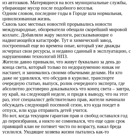
из автозаков. Матерящиеся на всех муниципальные службы,
убирающие мусор после подобного веселья.
Одним словом, последние годы в Городе шла нормальная,
цивилизованная жизнь.
Сквозь хаос местных новостей прорывались новости
международные, обозреватели обещали скорейший мировой
коллапс. Добавляли жару экологи, рассказывающие о
надвигающейся катастрофе. Тут и химический завод,
построенный еще во времена оные, который уже дважды
исчерпал свои ресурсы, и недавно сданный в эксплуатацию, с
нарушениями технологий НПЗ.
Жители давно привыкли, что живут буквально за день до
конца света, который только по недоразумению никак не
настанет, и занимались своими обычными делами. Ни кто
даже не удивлялся, что обсудив в курилке, транспорте
очередную статью, выпуск, ролик очередного эксперта, где
абсолютно достоверно доказывалось что конец света – завтра,
ну край, на следующей неделе, и придя к выводу, что на этот
раз, этот специалист действительно прав, жители начинали
обсуждать следующий посевной сезон, кто куда поедет в
отпуск, или куда отправить детей учится.
Но вот, когда текущим гарантам прав и свобод оставался год
до переизбрания, а никто не сомневался, что еще один срок
правящий клан не потянет чисто по возрасту, накал бреда
усилился. Уходящие хозяева жизни пытались как-то