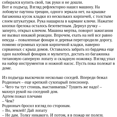
собирался купить свой, так руки и не дошли.
Вот и подъезд. Взгляд рефлекторно нашел машину. На
лобовухе паутина трещин, одного зеркала нет, на крышке
багажника кусок кладки из нескольких кирпичей, с толстым
слоем штукатурки. Рука нашарила в кармане ключи. Нажатие
кнопки брелока осталось безответным. Дернул ручку –
заперто, открыл ключом. Машина мертва, поворот зажигания
не вызвал никакой реакции. Впрочем, ехать на ней все равно
некуда – поваленные фонари и деревья перегородили дорогу,
помимо огромных кусков кирпичной кладки, наверно
сорванных с крыш домов. Оставалось забрать из бардачка еще
один налобный фонарик и мультитул, достать из багажника
титановую саперную лопату и складную ножовку. Взгляд упал
на набор инструментов и ножной насос. Пусть пока полежат в
доме.
Из подъезда выскочили несколько соседей. Впереди бежал
Родионыч – еще крепкий сухопарый пенсионер.
– Чего ты тут стоишь, выстаиваешь? Тушить же надо! –
махнул рукой на соседний дом.
Артем пожал плечами
– Чем?
Родионыч бросил взгляд по сторонам.
– Во, землей! Дай лопату
– Не дам. Толку никакого. И потом, я в пожар не полезу.