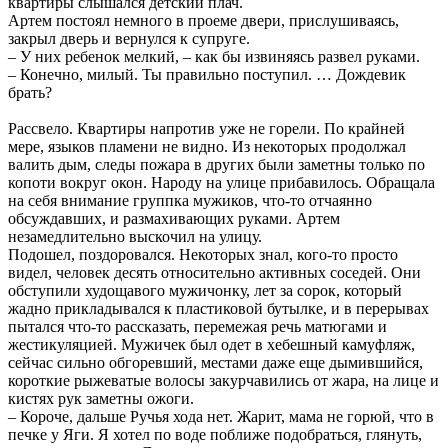
квартиры слышался детский плач.
Артем постоял немного в проеме двери, прислушиваясь,
закрыл дверь и вернулся к супруге.
– У них ребенок мелкий, – как бы извиняясь развел руками.
– Конечно, милый. Ты правильно поступил. … Дождевик
брать?
Рассвело. Квартиры напротив уже не горели. По крайней
мере, языков пламени не видно. Из некоторых продолжал
валить дым, следы пожара в других были заметны только по
копоти вокруг окон. Народу на улице прибавилось. Обращала
на себя внимание группка мужиков, что-то отчаянно
обсуждавших, и размахивающих руками. Артем
незамедлительно выскочил на улицу.
Подошел, поздоровался. Некоторых знал, кого-то просто
видел, человек десять относительно активных соседей. Они
обступили худощавого мужичонку, лет за сорок, который
жадно прикладывался к пластиковой бутылке, и в перерывах
пытался что-то рассказать, перемежая речь матюгами и
жестикуляцией. Мужичек был одет в хебешный камуфляж,
сейчас сильно обгоревший, местами даже еще дымившийся,
короткие рыжеватые волосы закурчавились от жара, на лице и
кистях рук заметны ожоги.
– Короче, дальше Ручья хода нет. Жарит, мама не горюй, что в
печке у Яги. Я хотел по воде поближе подобраться, глянуть,