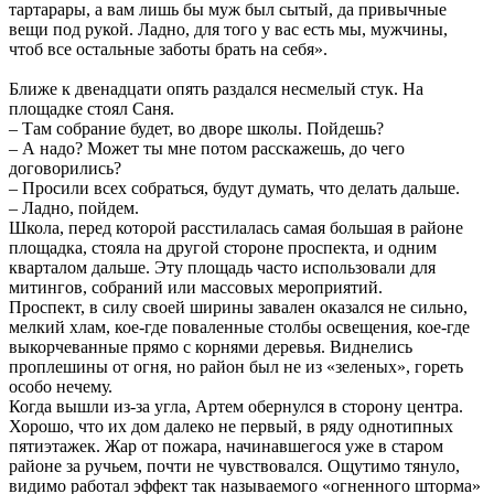
тартарары, а вам лишь бы муж был сытый, да привычные
вещи под рукой. Ладно, для того у вас есть мы, мужчины,
чтоб все остальные заботы брать на себя».
Ближе к двенадцати опять раздался несмелый стук. На
площадке стоял Саня.
– Там собрание будет, во дворе школы. Пойдешь?
– А надо? Может ты мне потом расскажешь, до чего
договорились?
– Просили всех собраться, будут думать, что делать дальше.
– Ладно, пойдем.
Школа, перед которой расстилалась самая большая в районе
площадка, стояла на другой стороне проспекта, и одним
кварталом дальше. Эту площадь часто использовали для
митингов, собраний или массовых мероприятий.
Проспект, в силу своей ширины завален оказался не сильно,
мелкий хлам, кое-где поваленные столбы освещения, кое-где
выкорчеванные прямо с корнями деревья. Виднелись
проплешины от огня, но район был не из «зеленых», гореть
особо нечему.
Когда вышли из-за угла, Артем обернулся в сторону центра.
Хорошо, что их дом далеко не первый, в ряду однотипных
пятиэтажек. Жар от пожара, начинавшегося уже в старом
районе за ручьем, почти не чувствовался. Ощутимо тянуло,
видимо работал эффект так называемого «огненного шторма»