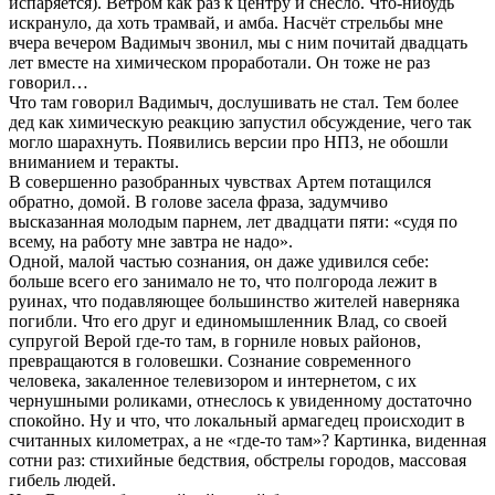
испаряется). Ветром как раз к центру и снесло. Что-нибудь
искрануло, да хоть трамвай, и амба. Насчёт стрельбы мне
вчера вечером Вадимыч звонил, мы с ним почитай двадцать
лет вместе на химическом проработали. Он тоже не раз
говорил…
Что там говорил Вадимыч, дослушивать не стал. Тем более
дед как химическую реакцию запустил обсуждение, чего так
могло шарахнуть. Появились версии про НПЗ, не обошли
вниманием и теракты.
В совершенно разобранных чувствах Артем потащился
обратно, домой. В голове засела фраза, задумчиво
высказанная молодым парнем, лет двадцати пяти: «судя по
всему, на работу мне завтра не надо».
Одной, малой частью сознания, он даже удивился себе:
больше всего его занимало не то, что полгорода лежит в
руинах, что подавляющее большинство жителей наверняка
погибли. Что его друг и единомышленник Влад, со своей
супругой Верой где-то там, в горниле новых районов,
превращаются в головешки. Сознание современного
человека, закаленное телевизором и интернетом, с их
чернушными роликами, отнеслось к увиденному достаточно
спокойно. Ну и что, что локальный армагедец происходит в
считанных километрах, а не «где-то там»? Картинка, виденная
сотни раз: стихийные бедствия, обстрелы городов, массовая
гибель людей.