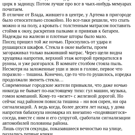
цирк в задницу. Потом лучше про все в чьих-нибудь мемуарах
почитаем.
В отличие от Влада, жившего в центре, у Артема в пригороде
было относительно спокойно. Но все-таки решили, что спать
можно и на полу, а кровать с толстенным матрасом поставить
стоймя к окну, раскрепив палками и привязав к батареи.
Надежды на жалюзи и плотные шторы было мало.
Писец пришел той же ночью. Проснулись от удара и
рушащихся шкафов. Стекла в окне выбиты, проем
загораживал только выживший матрас. Через щели видна
хрущевка напротив, верхний этаж которой превратился в
руины, и уже разгорался. В комнате столбом стояла пыль.
Несмотря на заложенные уши и звон в голове, первое что
поразило – тишина. Конечно, где-то что-то рушилось, изредка
продолжали звенеть стекла…
Современные городские жители привыкли, что даже ночью
никогда не бывает по-настоящему тихо: гул машин, музыка,
гомон компаний. Кому-то «везет» с железной дорогой. Но
сейчас над районом повисла тишина – ни воя сирен, ни ора
сигнализаций. А ведь когда, более десяти лет назад, у дома
напротив бабахнула иномарка их внезапно «поднявшегося»
соседа, вместе с ним и его супругой, сработали сигнализации
автомобилей половины района.
Лишь спустя секунды, показавшиеся вечностью на улице,
раздались первые крики.