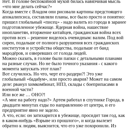
Нет. В голове беспокойной мухой билась навязчивая мысль
«что мне делать сейчас?»
Когда вместе с Владом они рисовали картины предстоящего
апокалипсиса, составляли планы, все было просто и понятно:
пришел глобальный «писец» - надо валить из города в заранее
подготовленное убежище. Ядерная война, нашествие
инопланетян, вторжение китайцев, гражданская война всех
против всех – решение виделось очевидным: валим. Под вой
сирен, подальше от полного разрушения всех гражданских
институтов и устройства общества, подальше от банд
мародёров, и озверевших от голода людей.
Можно сказать, в голове были папки с детальными планами
на разные случаи. Но не было точного указания - с какого
момента запускать этот план?
Вот случилось. Но что, черт его раздери?! Это уже
глобальный «бадабум», или просто авария? Может на самом
деле: рванул химкомбинат, НПЗ, склады с боеприпасами в
военной части?
Или все же … ОНО?!
«А мне на работу надо?» Артем работал в спутнике Города, в
двадцати минутах езды по направлению от центра, и его
предприятие явно не задело.
А что, если: он затихарится в убежище, просидит там год, как
в каком-нибудь «Взрыве из прошлого», и когда вылезет
обратно к людям, выяснится, что его уже похоронили. Из