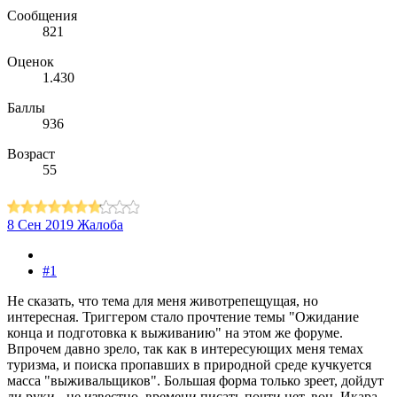
Сообщения
821
Оценок
1.430
Баллы
936
Возраст
55
8 Сен 2019
Жалоба
#1
Не сказать, что тема для меня животрепещущая, но
интересная. Триггером стало прочтение темы "Ожидание
конца и подготовка к выживанию" на этом же форуме.
Впрочем давно зрело, так как в интересующих меня темах
туризма, и поиска пропавших в природной среде кучкуется
масса "выживальщиков". Большая форма только зреет, дойдут
ли руки - не известно, времени писать почти нет, вон, Икара