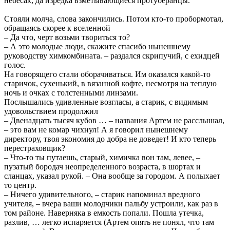
небесах, да изредка взметывающиеся протуберанцы.
Стояли молча, слова закончились. Потом кто-то пробормотал,
обращаясь скорее к вселенной
– Да что, черт возьми твориться то?
– А это молодые люди, скажите спасибо нынешнему
руководству химкомбината. – раздался скрипучий, с ехидцей
голос.
На говорящего стали оборачиваться. Им оказался какой-то
старичок, сухенький, в вязанной кофте, несмотря на теплую
ночь и очках с толстенными линзами.
Послышались удивленные возгласы, а старик, с видимым
удовольствием продолжил
– Двенадцать тысяч кубов … – названия Артем не расслышал,
– это вам не комар чихнул! А я говорил нынешнему
директору, твоя экономия до добра не доведет! И кто теперь
перестраховщик?
– Что-то ты путаешь, старый, химичка вон там, левее, –
пузатый бородач неопределенного возраста, в шортах и
сланцах, указал рукой. – Она вообще за городом. А полыхает
то центр.
– Ничего удивительного, – старик напоминал вредного
учителя, – вчера ваши молодчики пальбу устроили, как раз в
том районе. Наверняка в емкость попали. Пошла утечка,
разлив, … легко испаряется (Артем опять не понял, что там