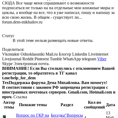
СЮДА Все чаще меня спрашивают о возможности
подписаться не только на на отдельные мои книжные миры и
циклы, а вообще на все, что я уже написал, пишу и напишу за
всю свою жизнь. В общем - существует ли...
forum.dem-mikhailov.ru
Статус
В этой теме нельзя размещать новые ответы.
Поделиться:
Vkontakte
Odnoklassniki
Mail.ru
Блогер
Linkedin
Liveinternet
Livejournal
Reddit
Pinterest
Tumblr
WhatsApp
telegram
Viber
Skype
Электронная почта.
ВНИМАНИЕ! Ecли Вы столкнулись с отклонением Вашей
регистрации, то обратитесь в ТГ канал
t.me/help_for_dem
ТехПоддержка форума Дема Михайлова. Вам помогут!
В соотвестивии с законом РФ запрещена регистрация с
иностранных почтовых серверов. Gmail.com, Hotmail.com и
проч.
Ссылка
Автор
Кол-во
Похожие темы
Раздел
Дата
темы
сообщений
13
Вопрос по ГКР на
Беседка"Вопросы
С
4
Май