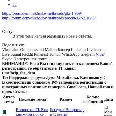
#2
http://forum.dem-mikhailov.ru/threads/gkr-1.969/
http://forum.dem-mikhailov.ru/threads/proekt-gkr-2.1043/
Статус
В этой теме нельзя размещать новые ответы.
Поделиться:
Vkontakte
Odnoklassniki
Mail.ru
Блогер
Linkedin
Liveinternet
Livejournal
Reddit
Pinterest
Tumblr
WhatsApp
telegram
Viber
Skype
Электронная почта.
ВНИМАНИЕ! Ecли Вы столкнулись с отклонением Вашей
регистрации, то обратитесь в ТГ канал
t.me/help_for_dem
ТехПоддержка форума Дема Михайлова. Вам помогут!
В соотвестивии с законом РФ запрещена регистрация с
иностранных почтовых серверов. Gmail.com, Hotmail.com и
проч.
Ссылка
Автор
Кол-во
Похожие темы
Раздел
Дата
темы
сообщений
13
Вопрос по ГКР на
Беседка"Вопросы
С
4
Май
книжной полке
и Ответы"