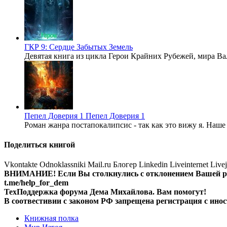
ГКР 9: Сердце Забытых Земель
Девятая книга из цикла Герои Крайних Рубежей, мира В
Пепел Доверия 1
Пепел Доверия 1
Роман жанра постапокалипсис - так как это вижу я. Наше
Поделиться книгой
Vkontakte
Odnoklassniki
Mail.ru
Блогер
Linkedin
Liveinternet
Live
ВНИМАНИЕ! Ecли Вы столкнулись с отклонением Вашей рег
t.me/help_for_dem
ТехПоддержка форума Дема Михайлова. Вам помогут!
В соотвестивии с законом РФ запрещена регистрация с инос
Книжная полка