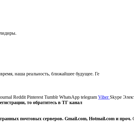
алидиры.
 время, наша реальность, ближайшее будущее. Ге
journal
Reddit
Pinterest
Tumblr
WhatsApp
telegram
Viber
Skype
Элек
истрации, то обратитесь в ТГ канал
транных почтовых серверов. Gmail.com, Hotmail.com и проч.