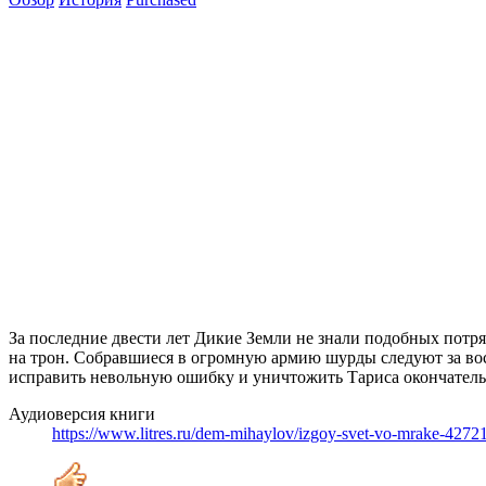
За последние двести лет Дикие Земли не знали подобных потря
на трон. Собравшиеся в огромную армию шурды следуют за вос
исправить невольную ошибку и уничтожить Тариса окончатель
Аудиоверсия книги
https://www.litres.ru/dem-mihaylov/izgoy-svet-vo-mrake-4272