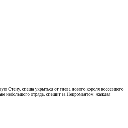
ую Стену, спеша укрыться от гнева нового короля воссевшего
ве небольшого отряда, спешит за Некромантом, жаждая